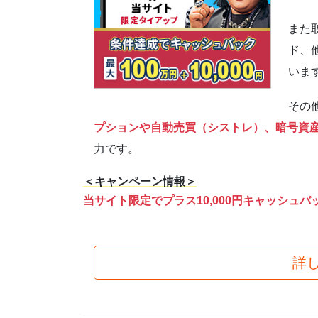
また
ド、
いま
その
プションや自動売買（シストレ）、暗号資
力です。
＜キャンペーン情報＞
当サイト限定でプラス10,000円キャッシュバ
詳