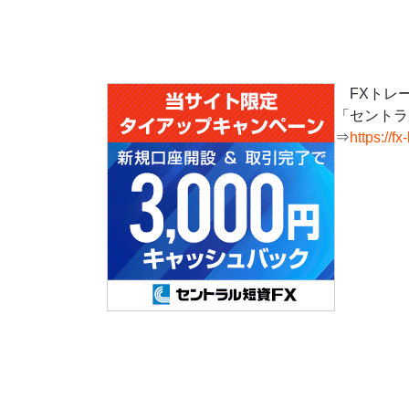
FXトレ
「セントラ
⇒
https://fx