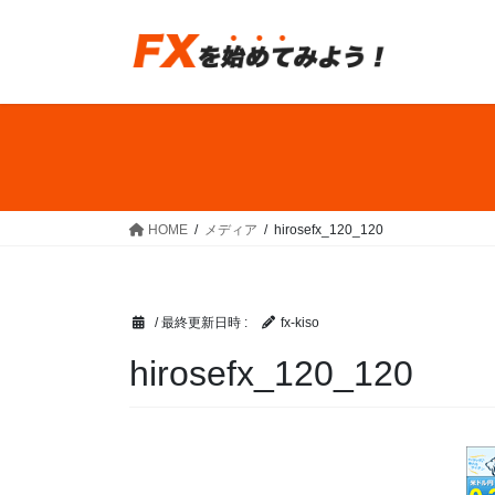
コ
ナ
ン
ビ
テ
ゲ
ン
ー
ツ
シ
へ
ョ
ス
ン
キ
に
ッ
移
HOME
メディア
hirosefx_120_120
プ
動
/ 最終更新日時 :
fx-kiso
hirosefx_120_120