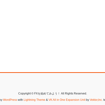
Copyright © FXを始めてみよう！ All Rights Reserved.
by
WordPress
with
Lightning Theme
&
VK All in One Expansion Unit
by
Vektor,Inc.
t