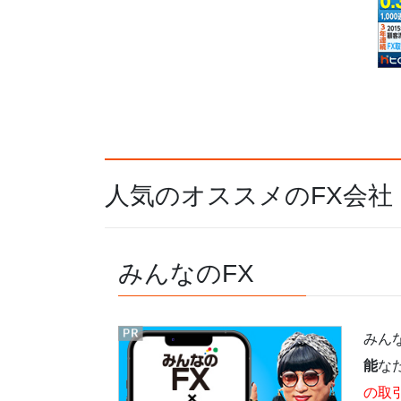
人気のオススメのFX会社
みんなのFX
みん
能
な
の取