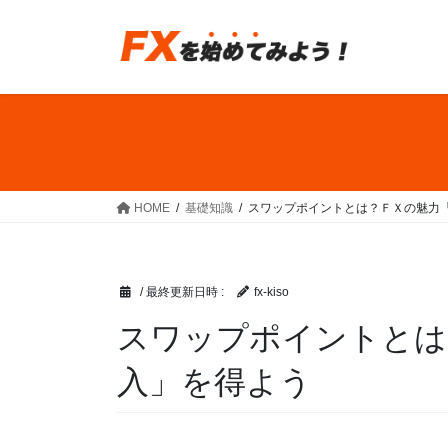
コ
ナ
ン
ビ
テ
ゲ
ン
ー
ツ
シ
へ
ョ
ス
ン
キ
に
ッ
移
HOME
基礎知識
スワップポイントとは？ＦＸの魅力
プ
動
/ 最終更新日時 :
fx-kiso
スワップポイントとは
入」を得よう