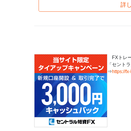
詳
FXトレ
「セントラ
⇒
https://fx