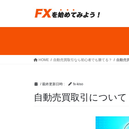
コ
ナ
ン
ビ
テ
ゲ
ン
ー
ツ
シ
へ
ョ
ス
ン
キ
に
ッ
移
HOME
自動売買取引なら初心者でも勝てる？
自動売
プ
動
/ 最終更新日時 :
fx-kiso
自動売買取引について