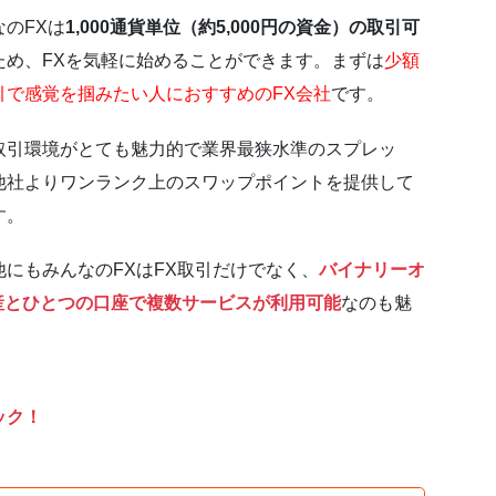
なのFXは
1,000通貨単位（約5,000円の資金）の取引可
ため、FXを気軽に始めることができます。まずは
少額
引で感覚を掴みたい人におすすめのFX会社
です。
取引環境がとても魅力的で業界最狭水準のスプレッ
他社よりワンランク上のスワップポイントを提供して
す。
他にもみんなのFXはFX取引だけでなく、
バイナリーオ
産とひとつの口座で複数サービスが利用可能
なのも魅
ック！