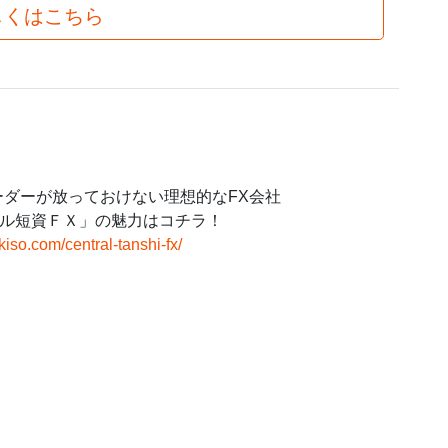
しくはこちら
ーダーが放っておけない理想的なFX会社
ル短資ＦＸ」の魅力はコチラ！
-kiso.com/central-tanshi-fx/