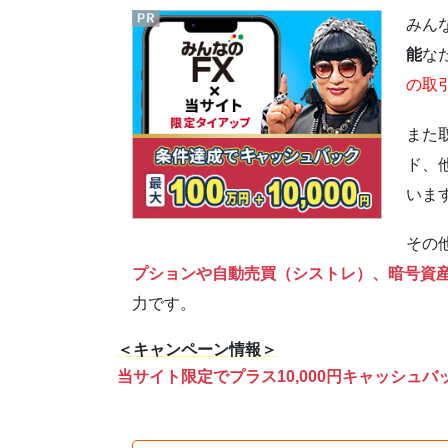
みん
能
な
の取
また
ド、
いま
その
プションや自動売買（シストレ）、暗号資
力です。
＜キャンペーン情報＞
当サイト限定でプラス10,000円キャッシュバ