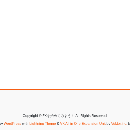
Copyright © FXを始めてみよう！ All Rights Reserved.
by
WordPress
with
Lightning Theme
&
VK All in One Expansion Unit
by
Vektor,Inc.
t