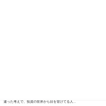
注目の記事
初心者でも安心、少額投資からFXを始めてみよう！...
「投資って
お金持ちの人じゃないと参加できないんじゃないの？」という間
違った考えで、投資の世界から目を背けてる人...