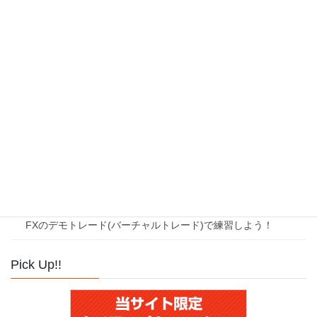
ロスカットとは？
実践知識
取引スタイルに合わせたFX会社の選び方
FX投資で利益を得よう！
負けないテクニック
取引ルールの決め方
大損する人の共通点
FXのデモトレード(バーチャルトレード)で練習しよう！
Pick Up!!